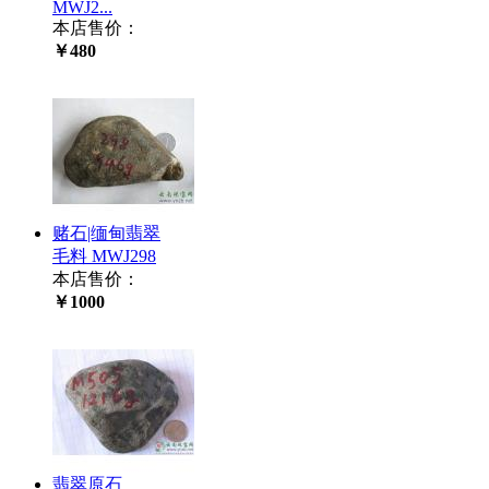
MWJ2...
本店售价：
￥480
赌石|缅甸翡翠
毛料 MWJ298
本店售价：
￥1000
翡翠原石