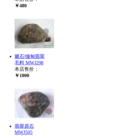
￥480
赌石|缅甸翡翠
毛料 MWJ298
本店售价：
￥1000
翡翠原石
MWJ505