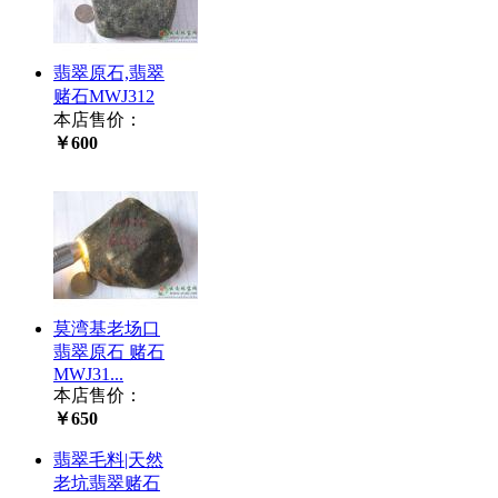
翡翠原石,翡翠
赌石MWJ312
本店售价：
￥600
莫湾基老场口
翡翠原石 赌石
MWJ31...
本店售价：
￥650
翡翠毛料|天然
老坑翡翠赌石