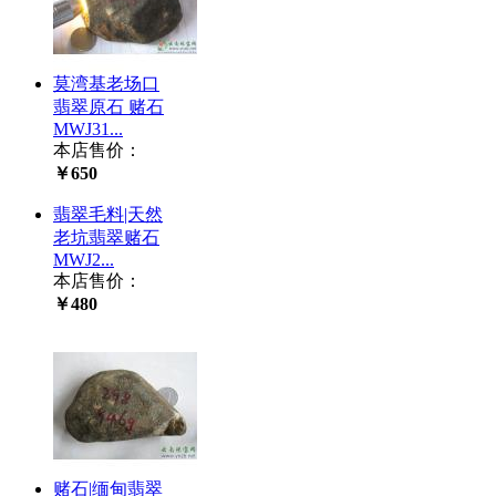
莫湾基老场口
翡翠原石 赌石
MWJ31...
本店售价：
￥650
翡翠毛料|天然
老坑翡翠赌石
MWJ2...
本店售价：
￥480
赌石|缅甸翡翠