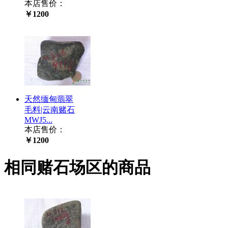
本店售价：
￥1200
天然缅甸翡翠
毛料|云南赌石
MWJ5...
本店售价：
￥1200
相同赌石场区的商品