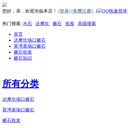
您好，亲，欢迎光临本店！
[登录]
[免费注册]
[
QQ快速登录
热门搜索:
水石
达摩坎
赌石
批发
高级搜索
首页
达摩坎场口赌石
莫湾基场口赌石
赌石批发
赌石知识
所有分类
达摩坎场口赌石
莫湾基场口赌石
赌石批发